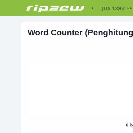
Jasa ripzew
Word Counter (Penghitung
0
k