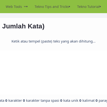
Web Tools
Tekno Tips and Tricks
Tekno Tutorial
 Jumlah Kata)
Ketik atau tempel (paste) teks yang akan dihitung...
ata
0
karakter
0
karakter tanpa spasi
0
kata unik
0
kalimat
0
para